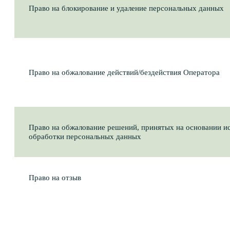
Обеспечение корректной рабо
Посетители сайта
сайта, аналитика, защита от ат
Пользователи, заказавшие и оплатившие
Исполнение гражданско-
услугу
правового договора
Пользователи, согласившиеся на рекламную
Рассылка информационных и
рассылку
рекламных материалов
Пользователи, оставившие заявки или
Связь с пользователем по его
сообщения
запросу
Организация участия, обратна
Участники мероприятий, акций, опросов
связь, публикация отзывов
Исполнение договорных
Контактные лица контрагентов (юр. лиц)
обязательств, деловая перепис