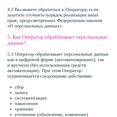
7. Передает ли Оператор ваши персональные
данные третьим лицам?
7.1 Оператор использует услуги третьих лиц,
которые помогают предоставлять Субъектам
определенные решения для качественного
оказания услуг Оператором. С этой целью
личные данные Субъекта могут быть переданы
следующим получателям или категориям
получателей:
Поставщики платежных услуг, которые могут
получать (в зависимости от способа и потока
платежей, например, номер телефона, адрес
электронной почты, физический адрес,
идентификационный номер, имя держателя
карты, адрес держателя карты, имя держателя
кредитной карты, срок действия кредитной
карты, тип кредитной карты и пр.) для
обработки платежей. Оператор не собирает
и не хранит платежную информацию.
Информация исключительно и напрямую
передается соответствующему обработчику
платежей;