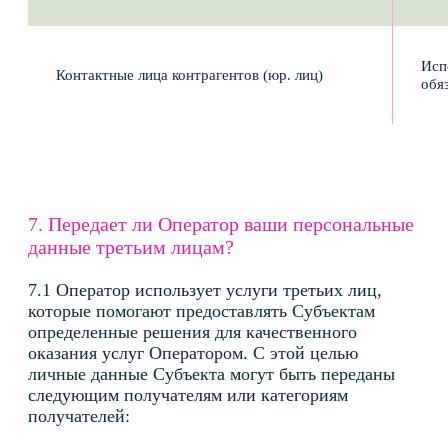
с локализацией хранения данных (например,
Яндекс. Метрика).
Маркетинговые cookie — применяются для
персонализации контента и показа рекламных
объявлений на сторонних платформах (при
наличии). Используются только при наличии
отдельного согласия пользователя.
8.3 Правовое основание обработки
Функциональные cookie-файлы обрабатываются
на основании законных интересов Оператора
(обеспечение технической доступности сайта).
Аналитические и маркетинговые cookie-файлы
обрабатываются на основании согласия субъекта
персональных данных, выраженного путём
проставления соответствующей отметки
(чекбокса) или продолжения использования сайта
с активацией cookie-баннера.
8.4 Управление cookie-файлами
Пользователь имеет право отключить cookie-
файлы в настройках браузера. Это может
повлиять на корректность отображения
отдельных элементов сайта и ограничить доступ
к функционалу личного кабинета.
Прочитать об этом подробнее можно по ссылкам: