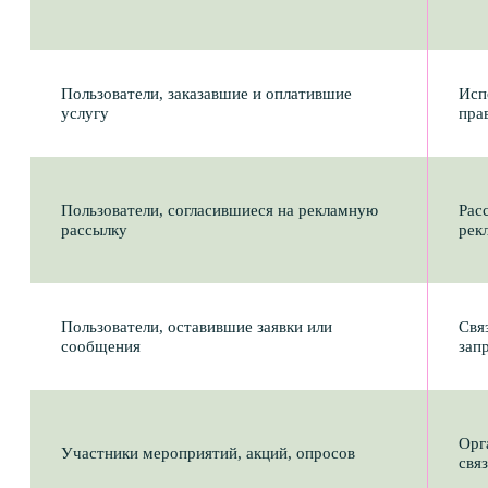
файл содержит персональные данные.
7.2 Любая иная персональная информация,
не оговоренная выше (история посещения,
используемые браузеры, операционные системы
и т. д.) подлежит надежному хранению
и нераспространению.
8. Что такое cookie-файлы?
8.1 Сайт использует cookie-файлы — небольшие
текстовые файлы, которые сохраняются
в браузере пользователя при посещении сайта.
Cookie-файлы позволяют распознавать
устройство пользователя, обеспечивать
корректную работу сайта и улучшать
функциональность сервисов.
8.2 Категории используемых cookie-файлов:
Функциональные cookie — необходимы для
базовой работы сайта, включая авторизацию,
сохранение настроек пользователя, работу
корзины и личного кабинета.
Аналитические cookie — используются для
сбора статистики и анализа поведения
пользователей на сайте. Это позволяет
улучшать структуру и содержание сайта.
Применяются системы веб-аналитики