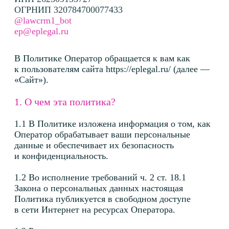
Закона о персональных данных настоящая
Политика публикуется в свободном доступе
в сети Интернет на ресурсах Оператора.
1.3 Ресурсы — электронные ресурсы, в том
числе, социальные сети, сервисы, платформы,
мессенджеры, каналы Оператора,
зарегистрированные на его имя, сайт.
1.4 Из Политики вы узнаете, какие персональные
данные получает Оператор и как их использует.
2. Что такое персональные данные?
2.1 Персональные данные — это любая
информация о человеке (субъекте персональных
данных), по которым можно его определить.
2.2 Оператор обрабатывает только
те персональные данные, которые перечислены
в Политике, и которые характеризуют вас как
пользователя Ресурсов.
2.3 Вы можете дать согласие на обработку
персональных данных при использовании
Ресурсов, заполнении форм обратной связи на
Ресурсах и иными способами, предусмотренными
Политикой.
3. На каком основании Оператор