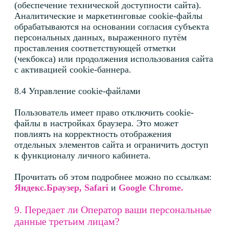
11. Как связаться с Оператором?
11.1 По любым вопросам в отношении обработки
персональных данных вы можете обратиться
к Оператору по электронной почте
ep@eplegal.ru
или в мессенджере Telegram
@lawcrm1_bot
.
При обращении укажите свое имя и контакты для
обратной связи.
11.2 Оператор ответит на ваше обращение
не позднее 10 рабочих дней с момента его
получения.
Реквизиты Оператора:
ИП Прохорова Екатерина Романовна
ИНН 262509155727
ОГРНИП 320784700077433
e-mail:
ep@eplegal.ru
@ в Telegram:
@lawcrm1_bot