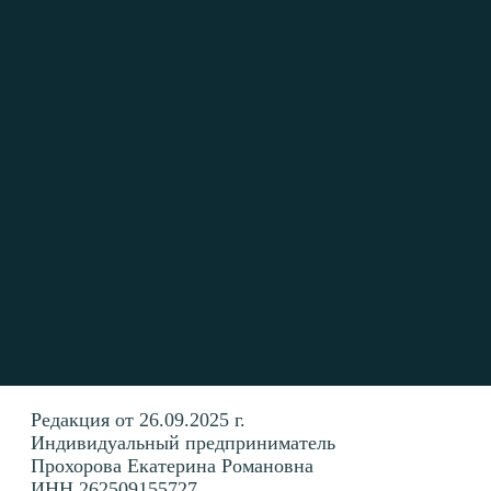
Редакция от 26.09.2025 г.
Индивидуальный предприниматель
Прохорова Екатерина Романовна
ИНН 262509155727
ОГРНИП 320784700077433
@lawcrm1_bot
ep@eplegal.ru
В Политике Оператор обращается к вам как
к пользователям сайта https://eplegal.ru/ (далее —
«Сайт»).
1. О чем эта политика?
1.1 В Политике изложена информация о том, как
Оператор обрабатывает ваши персональные
данные и обеспечивает их безопасность
и конфиденциальность.
1.2 Во исполнение требований ч. 2 ст. 18.1