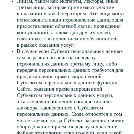
осуществляющие техническую поддержку
сайта и приложений;
Подрядчики, участвующие в процессе
доставки, обработки возвратов и иных
операциях с заказами;
Лица, предоставляющие доступ к Ресурсам
или сопровождающие пользовательский
интерфейс;
Лица, осуществляющие обеспечение
правовой защиты Оператора или третьих лиц
при нарушении их прав либо угрозе
нарушения их прав, включая нарушение
законов или регулирующих документов;
Лицам, обеспечивающим доступ
пользователей к Ресурсам.
10. Трансграничная передача данных
10.1 Оператор не осуществляет трансграничную
передачу персональных данных на территории
иностранных государств, не обеспечивающих
адекватную защиту прав субъектов персональных
данных. В случае возникновения такой
необходимости (например, использование
зарубежных хостинг-провайдеров или сервисов
аналитики), передача будет осуществляться
только при наличии письменного согласия
субъекта ПДн или в иных случаях, прямо
предусмотренных федеральным законом.