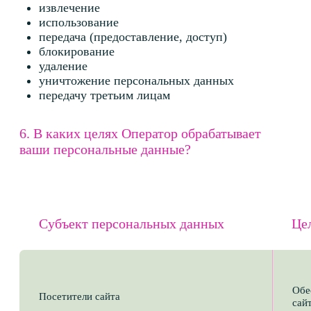
Лицам, осуществляющим обеспечение
правовой защиты Оператора или третьих лиц
при нарушении их прав либо угрозе
нарушения их прав, включая нарушение
законов или регулирующих документов;
Лицам, обеспечивающим доступ Субъекта
к Сайту, в том числе администрации
и технической поддержке Сайта;
Лицам, таким как эксперты, лекторы, иные
третьи лица, которые принимают участие
в оказании услуг Оператором. Эти лица могут
использовать ваши персональные данные для
предоставления обратной связи, проведения
консультаций, а также для других целей,
связанных с выполнением их обязанностей
в рамках оказания услуг;
В случае если Субъект персональных данных
сам выразил согласие на передачу
персональных данных третьему лицу, либо
передача персональных данных требуется для
предоставления прямо запрошенной
Субъектом персональных данных функции
Сайта, оказания прямо запрошенной
Субъектом персональных данных услуги,
а также для исполнения соглашения или
договора, заключенного с Субъектом
персональных данных. Сюда относятся в том
числе случаи, когда Субъект разрешил своему
оборудованию прием, передачу и хранение
файлов технологии куки (cookie), если такой