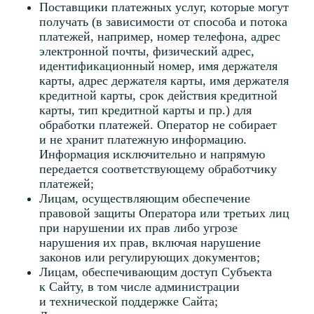
Яндекс.Браузер,
Safari
и
Google Chrome.
9. Передает ли Оператор ваши персональные
данные третьим лицам?
9.1 Оператор может передавать персональные
данные третьим лицам в объёме, необходимом для
достижения целей, указанных в настоящей
Политике. Такая передача осуществляется только
в случаях, предусмотренных законом или если
это необходимо для оказания услуг пользователю.
9.2 Оператор использует услуги третьих лиц,
которые обрабатывают персональные данные
по его поручению, на основании заключённых
соглашений о конфиденциальности и обработке
персональных данных. Это допустимо, если
такие лица:
Обеспечивают достаточную защиту данных,
Не используют их в собственных целях,
Действуют строго в рамках поручения.
9.3 Такими получателями могут быть:
Поставщики платёжных решений (например,
Prodamus) — для приёма оплаты;
Поставщики CRM-систем и платформ email-
и push-рассылки;
Хостинг-провайдеры и лица,