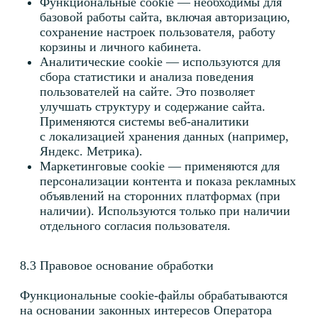
10.5 Технические меры составляют:
Применение средств защиты информации
(межсетевые экраны, системы обнаружения
вторжений, антивирусная защита),
прошедших процедуру оценки соответствия
требованиям законодательства;
Использование механизмов шифрования
(HTTPS/SSL) для передачи данных между
пользователем и сайтом;
Регулярное обновление используемого
программного обеспечения для устранения
известных уязвимостей.
10.6 Если происходит утечка персональных
данных, то Оператор:
В течение 24 часов уведомляет об этом
Роскомнадзор;
В течение 72 часов проводит собственное
расследование и уведомляет Роскомнадзор
о его результатах.
10.7 Оператор не может проверить и поэтому
доверяет Вам в том, что вы:
Обладаете полной дееспособностью
Предоставили собственные достоверные
персональные данные