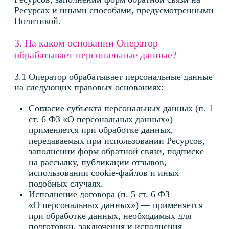
данных для обеспечения безопасности сайта,
предотвращения мошенничества, защиты
прав Оператора в случае споров, а также при
передаче данных третьим лицам для оказания
необходимых услуг (например, платежных
сервисов).
4. Какие права у вас есть?
4.1 В любой момент, когда у Оператора есть ваши
персональные данные, вы можете
воспользоваться следующими правами:
_
Право на доступ
Право на уточнение