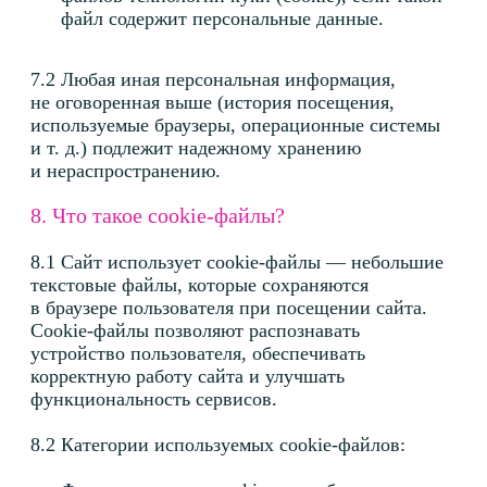
10.2 Оператор защищает персональные данные,
которые у него хранятся, от разглашения, полной
или частичной утраты, а также
несанкционированного доступа со стороны
третьих лиц.
10.3 Безопасность персональных данных
обеспечивается реализацией правовых,
организационных и технических мер,
соответствующих угрозам безопасности
персональных данных, в соответствии
с Законодательством Р Ф.
10.4 Организационные меры составляют:
Назначение лица, ответственного
за организацию обработки персональных
данных;
Ознакомление работников, непосредственно
осуществляющих обработку персональных
данных, с положениями законодательства РФ
о персональных данных, и проведение
регулярного обучения по вопросам защиты
персональных данных;
Контроль за принимаемыми мерами
по обеспечению безопасности персональных
данных.