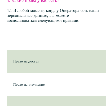
5.1 Оператор обрабатывает персональные данные
как в цифровой форме (автоматизировано), так
и вручную (без использования средств
автоматизации). При этом Оператор
ограничивается следующими действиями:
сбор
запись
систематизация
накопление
хранение
уточнение (обновление, изменение)
извлечение
использование
передача (предоставление, доступ)
блокирование
удаление
уничтожение персональных данных
передачу третьим лицам
6. В каких целях Оператор обрабатывает
ваши персональные данные?
Субъект персональных данных
Цель обработки