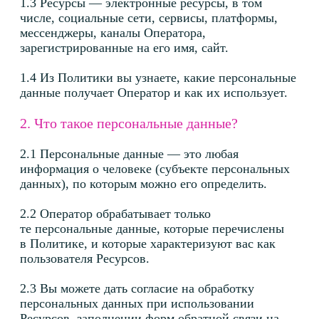
обрабатывает персональные данные?
3.1 Оператор обрабатывает персональные данные
на следующих правовых основаниях:
Согласие субъекта персональных данных (п. 1
ст. 6 ФЗ «О персональных данных») —
применяется при обработке данных,
передаваемых при использовании Ресурсов,
заполнении форм обратной связи, подписке
на рассылку, публикации отзывов,
использовании cookie-файлов и иных
подобных случаях.
Исполнение договора (п. 5 ст. 6 ФЗ
«О персональных данных») — применяется
при обработке данных, необходимых для
подготовки, заключения и исполнения
договоров, а также оказания услуг,
запрашиваемых пользователем.
Исполнение обязанностей, возложенных
законодательством РФ (п. 2 ст. 6 ФЗ
«О персональных данных») — применяется
при обработке персональных данных,
необходимых для выполнения требований
законодательства, включая налоговый учет,
бухгалтерскую отчетность, исполнение
предписаний государственных органов.
Осуществление законных интересов
Оператора (п. 7 ст. 6 ФЗ «О персональных
данных») — применяется при обработке