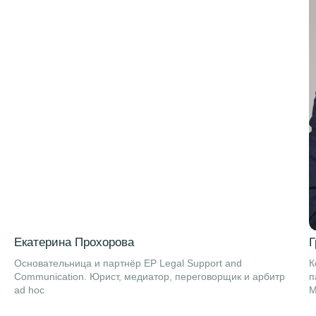
Екатерина Прохорова
Г
Основательница и партнёр EP Legal Support and
К
Communication. Юрист, медиатор, переговорщик и арбитр
п
ad hoc
М